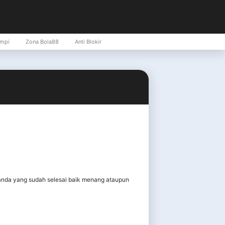
impi
Zona Bola88
Anti Blokir
 anda yang sudah selesai baik menang ataupun