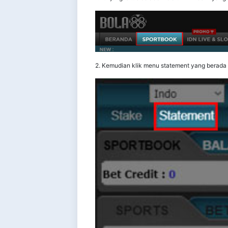
2. Kemudian klik menu statement yang berada d