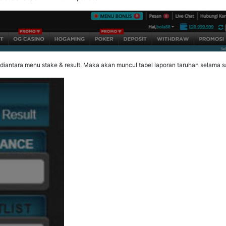
iantara menu stake & result. Maka akan muncul tabel laporan taruhan selama sa