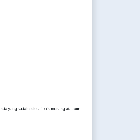
 anda yang sudah selesai baik menang ataupun