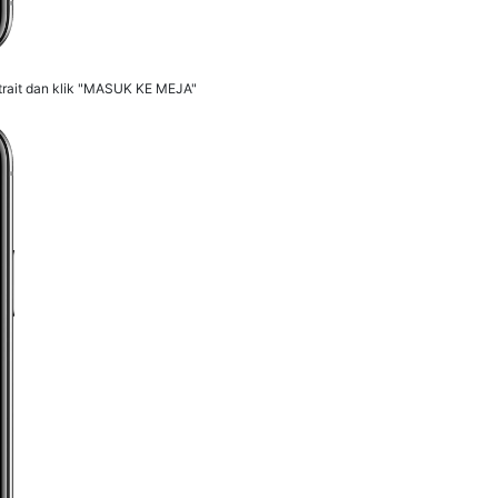
otrait dan klik "MASUK KE MEJA"