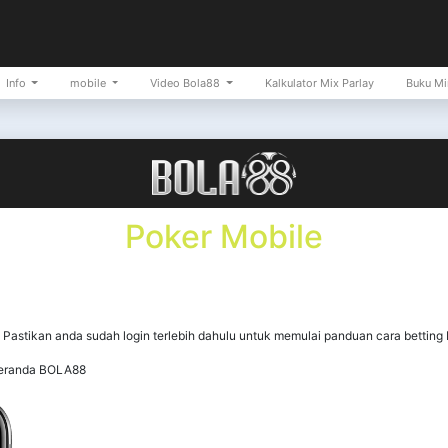
Info
mobile
Video Bola88
Kalkulator Mix Parlay
Buku M
Poker Mobile
Pastikan anda sudah login terlebih dahulu untuk memulai panduan cara betting b
 beranda BOLA88