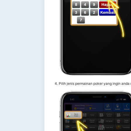
4. Pilih jenis permainan poker yang ingin anda