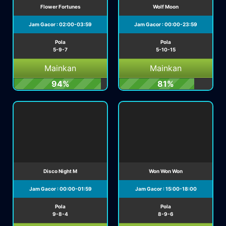
Flower Fortunes
Wolf Moon
Jam Gacor : 02:00-03:59
Jam Gacor : 00:00-23:59
Pola
Pola
5-9-7
5-10-15
Mainkan
Mainkan
94%
81%
Disco Night M
Won Won Won
Jam Gacor : 00:00-01:59
Jam Gacor : 15:00-18:00
Pola
Pola
9-8-4
8-9-6