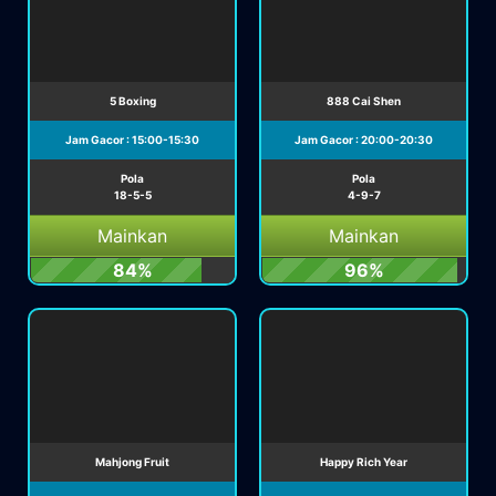
5 Boxing
888 Cai Shen
Jam Gacor : 15:00-15:30
Jam Gacor : 20:00-20:30
Pola
Pola
18-5-5
4-9-7
Mainkan
Mainkan
84%
96%
Mahjong Fruit
Happy Rich Year