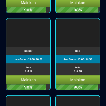
Mainkan
Mainkan
90%
98%
SkrSkr
888
Jam Gacor : 15:00-16:59
Jam Gacor : 13:00-14:59
Pola
Pola
9-8-9
5-5-10
Mainkan
Mainkan
90%
96%