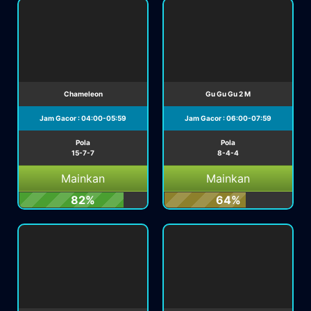
Chameleon
Gu Gu Gu 2 M
Jam Gacor : 04:00-05:59
Jam Gacor : 06:00-07:59
Pola
Pola
15-7-7
8-4-4
Mainkan
Mainkan
82%
64%