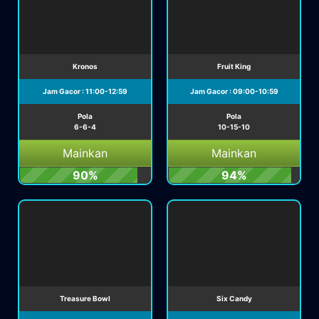
Kronos
Fruit King
Jam Gacor : 11:00-12:59
Jam Gacor : 09:00-10:59
Pola
Pola
6-6-4
10-15-10
Mainkan
Mainkan
90%
94%
Treasure Bowl
Six Candy