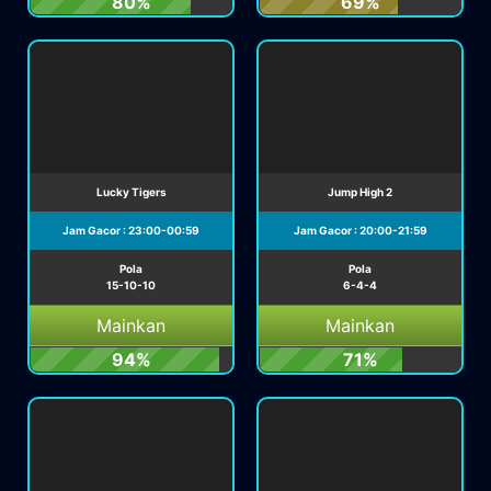
80%
69%
Lucky Tigers
Jump High 2
Jam Gacor : 23:00-00:59
Jam Gacor : 20:00-21:59
Pola
Pola
15-10-10
6-4-4
Mainkan
Mainkan
94%
71%