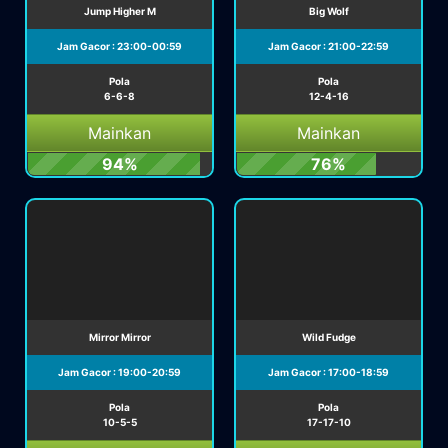
Jump Higher M
Big Wolf
Jam Gacor : 23:00-00:59
Jam Gacor : 21:00-22:59
Pola
Pola
6-6-8
12-4-16
Mainkan
Mainkan
94%
76%
Mirror Mirror
Wild Fudge
Jam Gacor : 19:00-20:59
Jam Gacor : 17:00-18:59
Pola
Pola
10-5-5
17-17-10