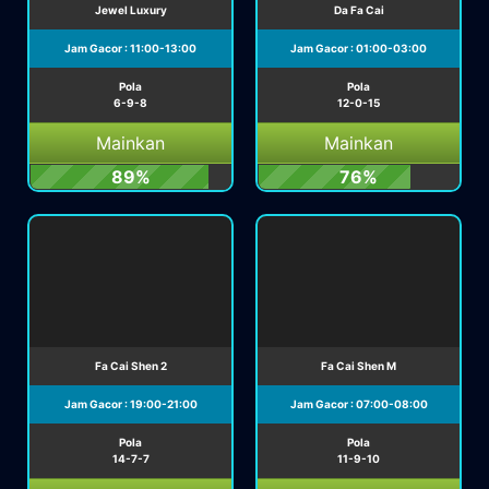
Jewel Luxury
Da Fa Cai
Jam Gacor : 11:00-13:00
Jam Gacor : 01:00-03:00
Pola
Pola
6-9-8
12-0-15
Mainkan
Mainkan
89%
76%
Fa Cai Shen 2
Fa Cai Shen M
Jam Gacor : 19:00-21:00
Jam Gacor : 07:00-08:00
Pola
Pola
14-7-7
11-9-10