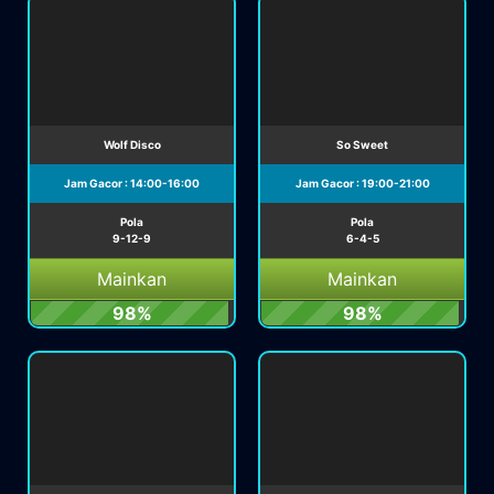
Wolf Disco
So Sweet
Jam Gacor : 14:00-16:00
Jam Gacor : 19:00-21:00
Pola
Pola
9-12-9
6-4-5
Mainkan
Mainkan
98%
98%