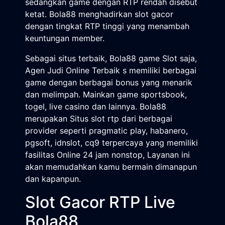
sedangkan game dengan RTP rendah disebut
ketat. Bola88 menghadirkan slot gacor
dengan tingkat RTP tinggi yang menambah
keuntungan member.
Sebagai situs terbaik, Bola88 game Slot saja,
Agen Judi Online Terbaik s memiliki berbagai
game dengan berbagai bonus yang menarik
dan melimpah. Mainkan game sportsbook,
togel, live casino dan lainnya. Bola88
merupakan Situs slot rtp dari berbagai
provider seperti pragmatic play, habanero,
pgsoft, idnslot, cq9 terpercaya yang memiliki
fasilitas Online 24 jam nonstop, Layanan ini
akan memudahkan kamu bermain dimanapun
dan kapanpun.
Slot Gacor RTP Live
Bola88