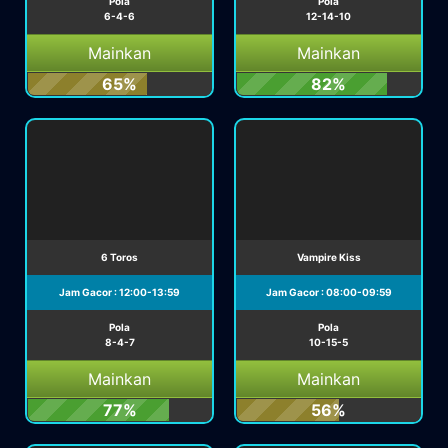
Pola
Pola
6-4-6
12-14-10
Mainkan
Mainkan
65%
82%
6 Toros
Vampire Kiss
Jam Gacor : 12:00-13:59
Jam Gacor : 08:00-09:59
Pola
Pola
8-4-7
10-15-5
Mainkan
Mainkan
77%
56%