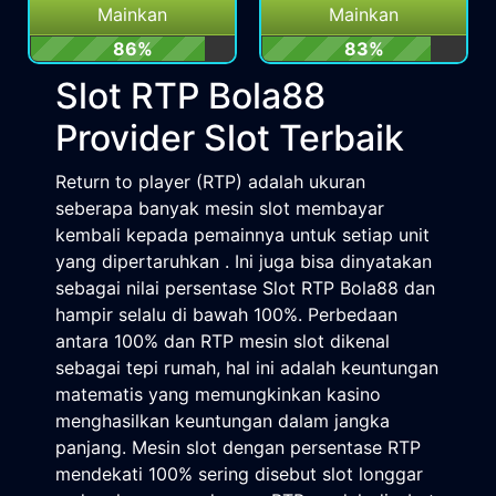
Mainkan
Mainkan
86%
83%
Slot RTP Bola88
Provider Slot Terbaik
Return to player (RTP) adalah ukuran
seberapa banyak mesin slot membayar
kembali kepada pemainnya untuk setiap unit
yang dipertaruhkan . Ini juga bisa dinyatakan
sebagai nilai persentase Slot RTP Bola88 dan
hampir selalu di bawah 100%. Perbedaan
antara 100% dan RTP mesin slot dikenal
sebagai tepi rumah, hal ini adalah keuntungan
matematis yang memungkinkan kasino
menghasilkan keuntungan dalam jangka
panjang. Mesin slot dengan persentase RTP
mendekati 100% sering disebut slot longgar